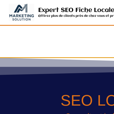
Aller
au
Expert SEO Fiche Local
contenu
Attirez plus de clients près de chez vous et p
SEO LO