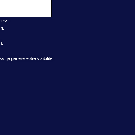
iness
on.
n.
 je génère votre visibilité.