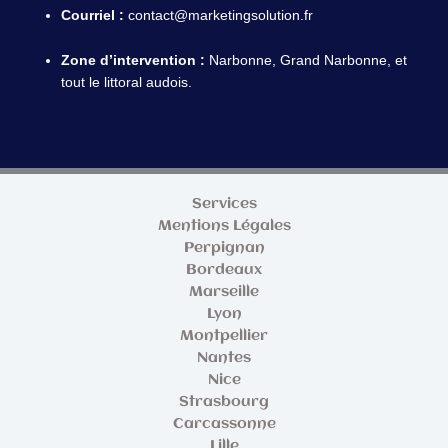
Courriel :
contact@marketingsolution.fr
Zone d’intervention :
Narbonne, Grand Narbonne, et
tout le littoral audois.
Services
Mentions Légales
Perpignan
Bordeaux
Marseille
Lyon
Montpellier
Nantes
Nice
Strasbourg
Carcassonne
Lille