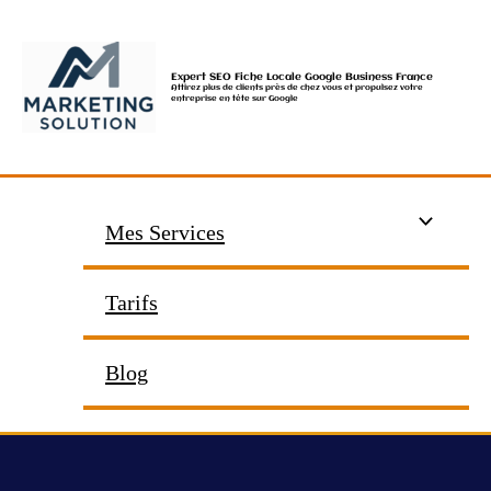
Aller
au
contenu
Expert SEO Fiche Locale Google Business France
Attirez plus de clients près de chez vous et propulsez votre
entreprise en tête sur Google
Mes Services
Tarifs
Blog