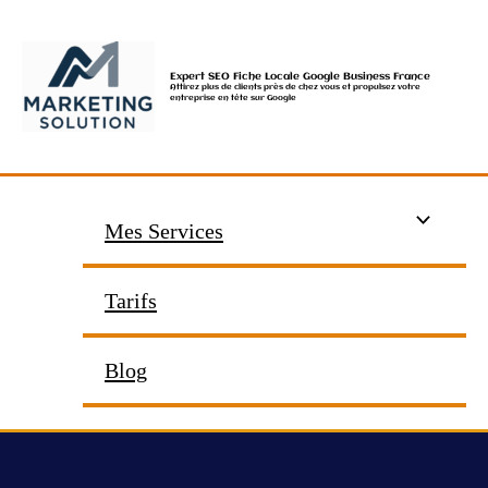
Aller
au
contenu
Expert SEO Fiche Locale Google Business France
Attirez plus de clients près de chez vous et propulsez votre
entreprise en tête sur Google
Mes Services
Tarifs
Blog