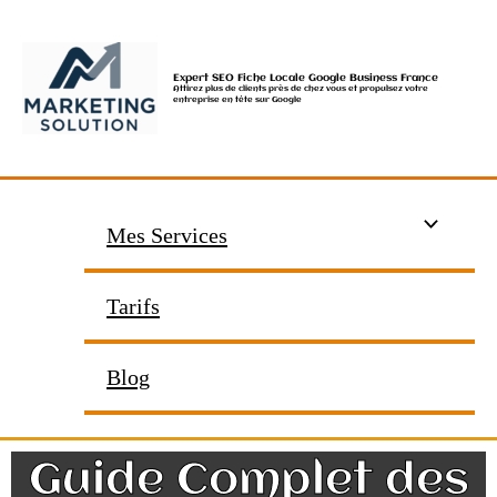
Aller
au
contenu
Expert SEO Fiche Locale Google Business France
Attirez plus de clients près de chez vous et propulsez votre
entreprise en tête sur Google
Mes Services
Tarifs
Blog
Guide Complet des