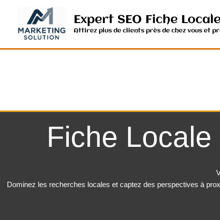
Aller
au
Expert SEO Fiche Local
contenu
Attirez plus de clients près de chez vous et p
Fiche Locale
V
Dominez les recherches locales et captez des perspectives à prox