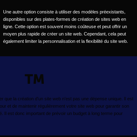
Une autre option consiste à utiliser des modèles préexistants,
disponibles sur des plates-formes de création de sites web en
ligne. Cette option est souvent moins coûteuse et peut offrir un
moyen plus rapide de créer un site web. Cependant, cela peut
également limiter la personnalisation et la flexibilité du site web.
er que la création d’un site web n’est pas une dépense unique. Il est
our et de maintenir régulièrement votre site web pour garantir son
. Il est donc important de prévoir un budget à long terme pour