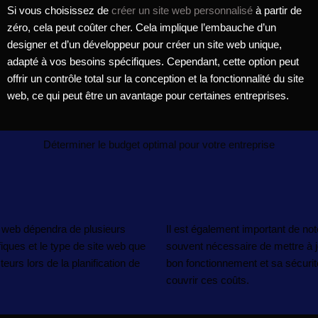
Si vous choisissez de
créer un site web personnalisé
à partir de
zéro, cela peut coûter cher. Cela implique l’embauche d’un
designer et d’un développeur pour créer un site web unique,
adapté à vos besoins spécifiques. Cependant, cette option peut
offrir un contrôle total sur la conception et la fonctionnalité du site
web, ce qui peut être un avantage pour certaines entreprises.
Déterminer le budget optimal pour votre entreprise
te web dépendra de plusieurs
Il est également important de not
fiques et le type de site web que
souvent nécessaire de mettre à j
eurs lors de la planification de
bon fonctionnement et sa sécurité
couvrir ces coûts.