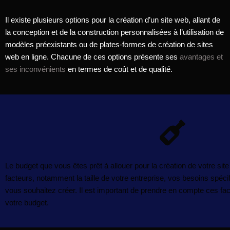
Il existe plusieurs options pour la création d’un site web, allant de
la conception et de la construction personnalisées à l’utilisation de
modèles préexistants ou de plates-formes de création de sites
web en ligne. Chacune de ces options présente ses
avantages et
ses inconvénients
en termes de coût et de qualité.
Le budget que vous êtes prêt à allouer pour la création de votre si
facteurs, notamment la taille de votre entreprise, vos besoins spéci
vous souhaitez créer. Il est important de prendre en compte ces fact
votre budget.